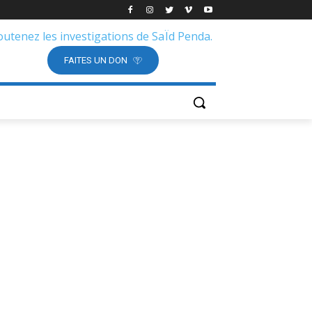
outenez les investigations de SaÏd Penda.
FAITES UN DON