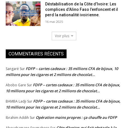
Déstabilisation de la Côte d’Ivoire: Les
complices d’Alino Faso l’enfoncent et il
perd la nationalité ivoirienne.
16 mai 2025
Voir plus
COMMENTAIRES RÉCENTS
FDFP – cartes cadeaux : 35 millions CFA de bijoux, 10
Sangaré
Sur
millions pour les cigares et 2 millions de chocolat…
FDFP – cartes cadeaux : 35 millions CFA de bijoux,
Abobo Gare
Sur
10 millions pour les cigares et 2 millions de chocolat…
FDFP – cartes cadeaux : 35 millions CFA de bijoux,
BAMBA Ladji
Sur
10 millions pour les cigares et 2 millions de chocolat…
Opération mains propres : ça chauffe au FDFP
Ibrahim Addih
Sur
Côte d’Ivoire: qui fait obstacle à la
Aboudramane Soumahoro
Sur