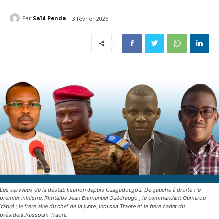
Par
Saïd Penda
3 février 2025
Les cerveaux de la déstabilisation depuis Ouagadougou. De gauche à droite : le
premier ministre, Rimtalba Jean Emmanuel Ouédraogo ; le commandant Oumarou
Yabré ; le frère aîné du chef de la junte, Inoussa Traoré et le frère cadet du
président,Kassoum Traoré.