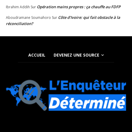
Opération mains propres : ça chauffe au FDFP
Ibrahim Addih
Sur
Côte d’Ivoire: qui fait obstacle à la
Aboudramane Soumahoro
Sur
réconciliation?
ACCUEIL
DEVENEZ UNE SOURCE